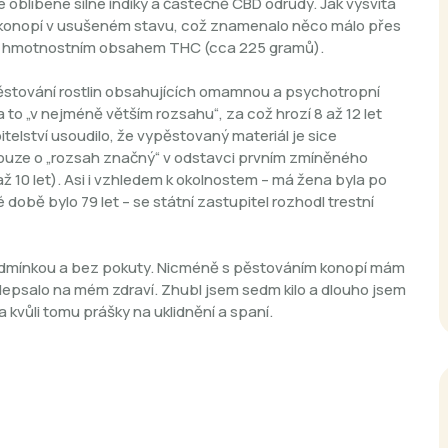
mé oblíbené silné indiky a částečně CBD odrůdy. Jak vysvítá
lo konopí v usušeném stavu, což znamenalo něco málo přes
 3% hmotnostním obsahem THC (cca 225 gramů).
ěstování rostlin obsahujících omamnou a psychotropní
 a to „v nejméně větším rozsahu“, za což hrozí 8 až 12 let
telství usoudilo, že vypěstovaný materiál je sice
 pouze o „rozsah značný“ v odstavci prvním zmíněného
až 10 let). Asi i vzhledem k okolnostem – má žena byla po
 době bylo 79 let – se státní zastupitel rozhodl trestní
odmínkou a bez pokuty. Nicméně s pěstováním konopí mám
depsalo na mém zdraví. Zhubl jsem sedm kilo a dlouho jsem
la kvůli tomu prášky na uklidnění a spaní.