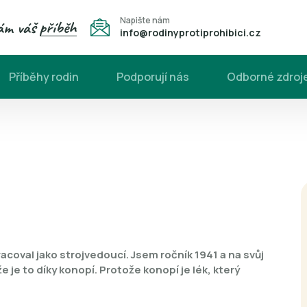
Napište nám
nám váš
příběh
info@rodinyprotiprohibici.cz
Příběhy rodin
Podporují nás
Odborné zdroj
acoval jako strojvedoucí. Jsem ročník 1941 a na svůj
je to díky konopí. Protože konopí je lék, který