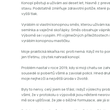
Konopí pěstuji a užívám asi deset let, hlavně z pre
stavu. Podstatně zmírňuje zdravotní potíže, které p
vyšší tlak.
Vyrábím si vlastní konopnou směs, kterou užívám ka
semínka a vaječné skořápky. Směs obsahuje vápník, 
Výborně se i vyspím. Při výjimečných příležitostech
vyrábím konopnou mastičku.
Moje praktická lékařka nic proti nemá. Když mi to po
jen třetinu, zbytek nahradí konopí.
Problém nastal v roce 2019, kdy si moji chatu se zah
sousedé si pobertů všimli a zavolali policii. Hned druh
moje nejhezčí a největší úroda v životě.
Byly to nervy, celý jsem se třásl, i když výslechy p
všiml, že v protokolu o výpovědi jsou některé nesrov
mě sice ujišťoval, že jde o běžné formulace, ale já s