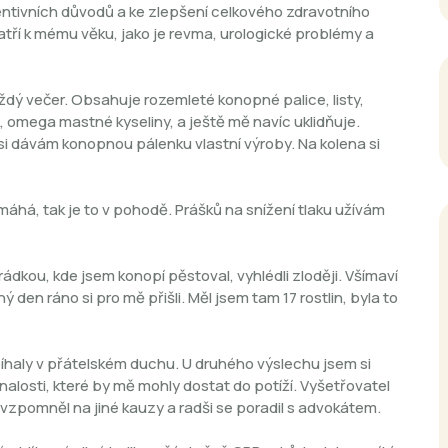
ventivních důvodů a ke zlepšení celkového zdravotního
atří k mému věku, jako je revma, urologické problémy a
ždý večer. Obsahuje rozemleté konopné palice, listy,
omega mastné kyseliny, a ještě mě navíc uklidňuje.
 si dávám konopnou pálenku vlastní výroby. Na kolena si
máhá, tak je to v pohodě. Prášků na snížení tlaku užívám
rádkou, kde jsem konopí pěstoval, vyhlédli zloději. Všímaví
ý den ráno si pro mě přišli. Měl jsem tam 17 rostlin, byla to
robíhaly v přátelském duchu. U druhého výslechu jsem si
nalosti, které by mě mohly dostat do potíží. Vyšetřovatel
i vzpomněl na jiné kauzy a radši se poradil s advokátem.