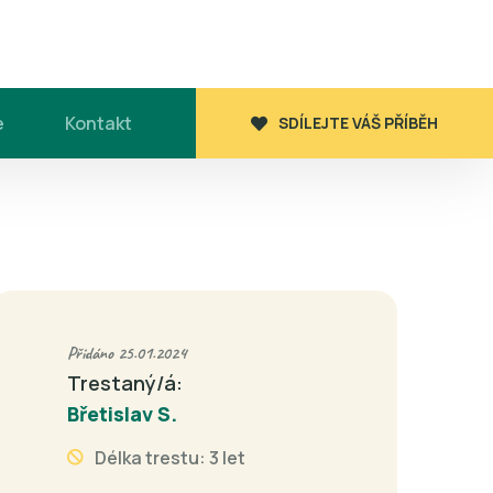
e
Kontakt
SDÍLEJTE VÁŠ PŘÍBĚH
Přidáno 25.01.2024
Trestaný/á:
Břetislav S.
Délka trestu: 3 let