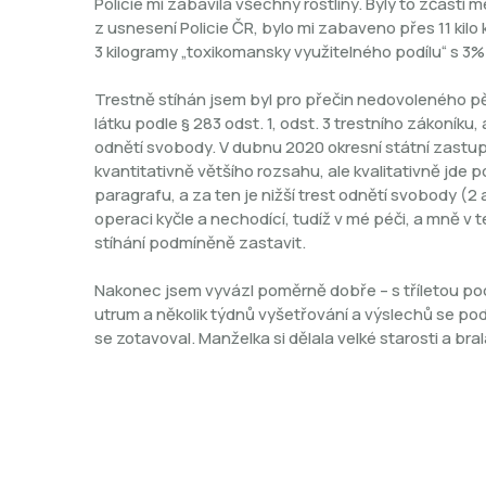
Policie mi zabavila všechny rostliny. Byly to zčásti 
z usnesení Policie ČR, bylo mi zabaveno přes 11 ki
3 kilogramy „toxikomansky využitelného podílu“ s
Trestně stíhán jsem byl pro přečin nedovoleného p
látku podle § 283 odst. 1, odst. 3 trestního zákoníku,
odnětí svobody. V dubnu 2020 okresní státní zastupi
kvantitativně většího rozsahu, ale kvalitativně jde
paragrafu, a za ten je nižší trest odnětí svobody (2 
operaci kyčle a nechodící, tudíž v mé péči, a mně v té
stíhání podmíněně zastavit.
Nakonec jsem vyvázl poměrně dobře – s tříletou p
utrum a několik týdnů vyšetřování a výslechů se po
se zotavoval. Manželka si dělala velké starosti a bra